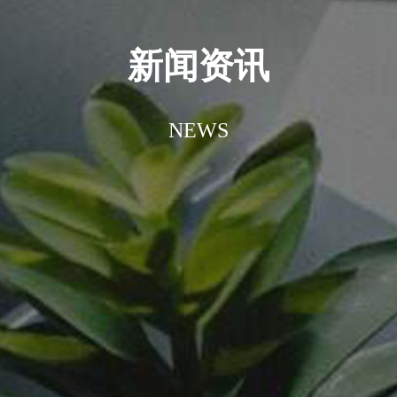
新闻资讯
NEWS